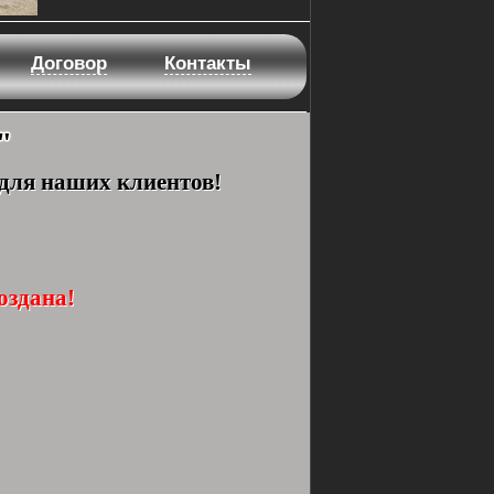
Договор
Контакты
"
 для наших клиентов!
оздана!