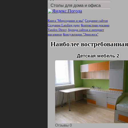
Столы для дома и офиса
Книга "Мироздание и мы"
Создание сайтов
Создание Landing page
Контекстная реклама
Yandex Direct
Аренда сайтов и интернет
магазинов
Консультации "Эниолога"
Наиболее востребованная
Детская мебель 2
Отзывы 0