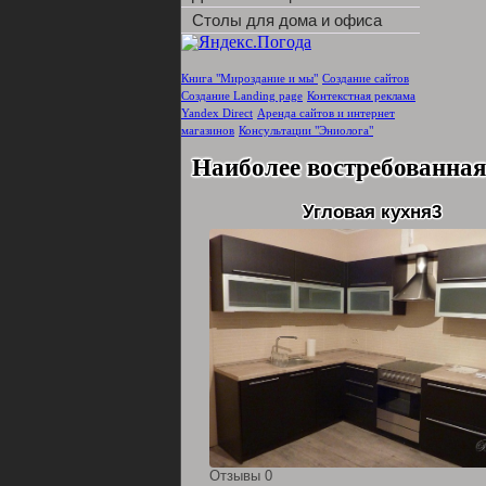
Столы для дома и офиса
Книга "Мироздание и мы"
Создание сайтов
Создание Landing page
Контекстная реклама
Yandex Direct
Аренда сайтов и интернет
магазинов
Консультации "Эниолога"
Наиболее востребованная
Угловая кухня3
Отзывы 0